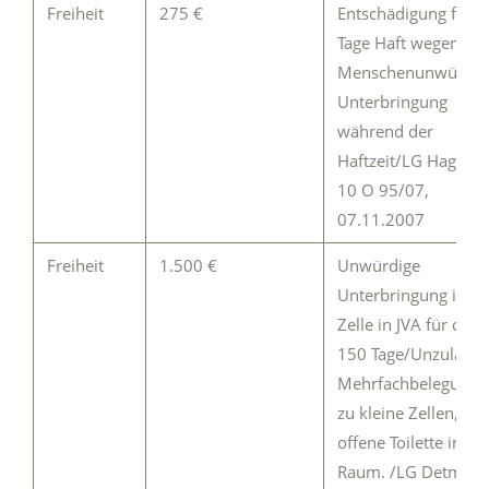
Freiheit
275 €
Entschädigung für 2
Tage Haft wegen
Menschenunwürdig
Unterbringung
während der
Haftzeit/LG Hagen:
10 O 95/07,
07.11.2007
Freiheit
1.500 €
Unwürdige
Unterbringung in
Zelle in JVA für ca.
150 Tage/Unzulässi
Mehrfachbelegung,
zu kleine Zellen,
offene Toilette im
Raum. /LG Detmold