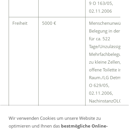
9 O 163/05,
02.11.2006
Freiheit
5000 €
Menschenunwürdig
Belegung in der JVA
für ca. 522
Tage/Unzulässige
Mehrfachbelegung,
zu kleine Zellen,
offene Toilette im
Raum./LG Detmold:
O 629/05,
02.11.2006,
NachinstanzOLG
Hamm: 11 O 163/0
Wir verwenden Cookies um unsere Website zu
optimieren und Ihnen das
bestmögliche Online-